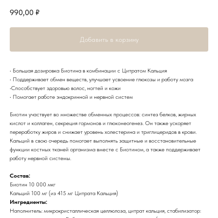
990,00
₽
Добавить в корзину
• Большая дозировка Биотина в комбинации с Цитратом Кальция
• Поддерживает обмен веществ, улучшает усвоение глюкозы и работу мозга
•Способствует здоровью волос, ногтей и кожи
• Помогает работе эндокринной и нервной систем
Биотин участвует во множестве обменных процессов: синтез белков, жирных
кислот и коллаген, секреция гормонов и глюконеогенез. Он также ускоряет
переработку жиров и снижает уровень холестерина и триглицеридов в крови.
Кальций в свою очередь помогает выполнять защитные и восстановительные
функции костных тканей организма вместе с Биотином, а также поддерживает
работу нервной системы.
Состав:
Биотин 10 000 мкг
Кальций 100 мг (из 415 мг Цитрата Кальция)
Ингредиенты:
Наполнитель: микрокристаллическая целлюлоза, цитрат кальция, стабилизатор: