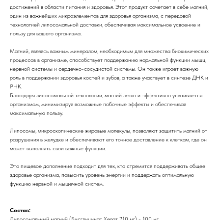
достижений в области питания и здоровья. Этот продукт сочетает в себе магний,
один из важнейших микроэлементов для здоровья организма, с передовой
технологией липосомальной доставки, обеспечивая максимальное усвоение и
пользу для вашего организма.
Магний, являясь важным минералом, необходимым для множества биохимических
процессов в организме, способствует поддержанию нормальной функции мышц,
нервной системы и сердечно-сосудистой системы. Он также играет важную
роль в поддержании здоровья костей и зубов, а также участвует в синтезе ДНК и
РНК.
Благодаря липосомальной технологии, магний легко и эффективно усваивается
организмом, минимизируя возможные побочные эффекты и обеспечивая
максимальную пользу.
Липосомы, микроскопические жировые молекулы, позволяют защитить магний от
разрушения в желудке и обеспечивают его точное доставление к клеткам, где он
может выполнять свои важные функции.
Это пищевое дополнение подходит для тех, кто стремится поддерживать общее
здоровье организма, повысить уровень энергии и поддержать оптимальную
функцию нервной и мышечной систем.
Состав:
Липосомальный магний (Бисглицинат Хелат 710 мг) - 100 мг