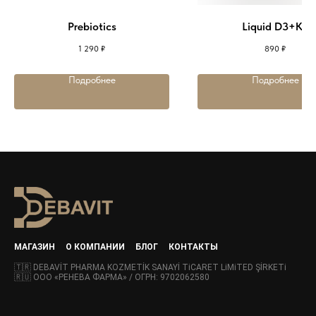
Prebiotics
Liquid D3+K2
1 290
₽
890
₽
Подробнее
Подробнее
МАГАЗИН
О КОМПАНИИ
БЛОГ
КОНТАКТЫ
🇹🇷 DEBAVİT PHARMA KOZMETİK SANAYİ TiCARET LiMiTED ŞİRKETi
🇷🇺 ООО «РЕНЕВА ФАРМА» / ОГРН: 9702062580